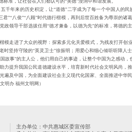
德标准，让社会在人们都认可的“美德”浸润中和谐发展。
年来的历史积淀，让“道德”二字成为了每一个中国人的民族
“三君”“八俊”“八顾”时代德行楷模，再到后世百姓备为尊崇的
党政领导干部选拔任用“德才兼备，以德为先”的标准，将德的
模走进了大众的视野：探索多元化关爱模式，为残友打开创业
，老时坚持守陵的“英灵卫士”徐振明；用爱心和细心倾听听障人
中国故事”的主人公，他们用自己的事迹，让整个中国为之感动
力提升我国公民道德建设水平，培育新时代社会文明风尚，推
光遍及中国，为全面建设社会主义现代化国家、全面推进中华
文明办 福州文明网）
主办单位：中共惠城区委宣传部