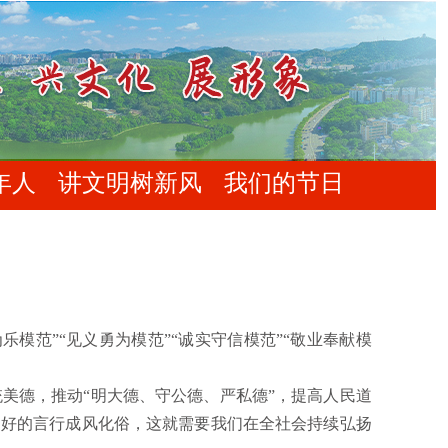
年人
讲文明树新风
我们的节日
范”“见义勇为模范”“诚实守信模范”“敬业奉献模
德，推动“明大德、守公德、严私德”，提高人民道
、好的言行成风化俗，这就需要我们在全社会持续弘扬