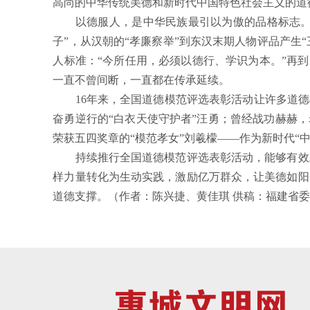
高尚的中华传统美德和新时代中国特色社会主义的道
以德服人，是中华民族最引以为傲的品格标志。五千
子”，从汉朝的“孝廉察举”到东汉末期人物评品产生
人标准：“今所任用，必须以德行、学识为本。”再到
一直不曾间断，一直都在传承延续。
16年来，全国道德模范评选表彰活动让许多道德楷
奋勇逆行的“白衣天使守护者”汪勇；曾经战功赫赫
荣获五四奖章的“模范孝女”刘羲檬——作为新时代“
持续推行全国道德模范评选表彰活动，能够有效助
样力量转化为生动实践，激励亿万群众，让美德如阳
道德支撑。（作者：陈兴捷、黄佳琪 供稿：福建省委