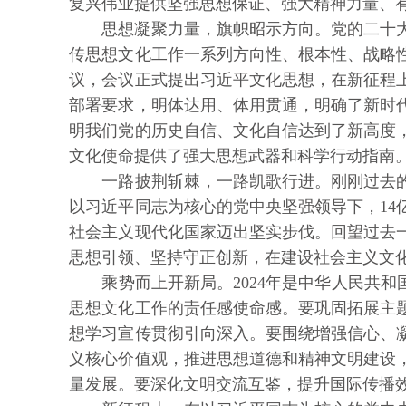
复兴伟业提供坚强思想保证、强大精神力量、
思想凝聚力量，旗帜昭示方向。党的二十大
传思想文化工作一系列方向性、根本性、战略
议，会议正式提出习近平文化思想，在新征程
部署要求，明体达用、体用贯通，明确了新时
明我们党的历史自信、文化自信达到了新高度
文化使命提供了强大思想武器和科学行动指南
一路披荆斩棘，一路凯歌行进。刚刚过去的2
以习近平同志为核心的党中央坚强领导下，1
社会主义现代化国家迈出坚实步伐。回望过去
思想引领、坚持守正创新，在建设社会主义文
乘势而上开新局。2024年是中华人民共和国
思想文化工作的责任感使命感。要巩固拓展主
想学习宣传贯彻引向深入。要围绕增强信心、
义核心价值观，推进思想道德和精神文明建设
量发展。要深化文明交流互鉴，提升国际传播