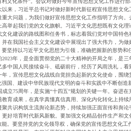
有利文化条件”。会议对做好今年宣传思想文化工作进行部
以来，习近平总书记对做好新时代新征程宣传思想文化工
性重大问题，为我们做好宣传思想文化工作指明了方向。去
上高举起我们党的文化旗帜。习近平文化思想既有文化理
代文化建设的路线图和任务书，标志着我们党对中国特色
，并在我国社会主义文化建设中展现出了强大伟力，为做
。要坚持以习近平文化思想为引领，准确把握新的形势和
023年，是全面贯彻党的二十大精神的开局之年，是三
4亿多中国人民接续奋斗、砥砺前行，经历了风雨洗礼，看
一年，宣传思想文化战线自觉担负起新的文化使命，围绕
化强国、建设中华民族现代文明的奋斗和实践中不断创造
成立75周年，是实施“十四五”规划的关键一年。奋进
题教育成果，在真学真懂真信真用、深化内化转化上持续
凝聚共识构筑主流舆论新态势，持续加强正面宣传和舆论
，更好培育时代新风新貌。要加强文化精品创作生产和文
效能。要坚持党的文化领导权，确保党的宣传思想文化工