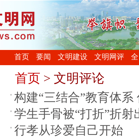
首页
要闻
文明建设
文明网评
全
首页
> 文明评论
构建“三结合”教育体系
学生手骨被“打折”折射
行孝从珍爱自己开始